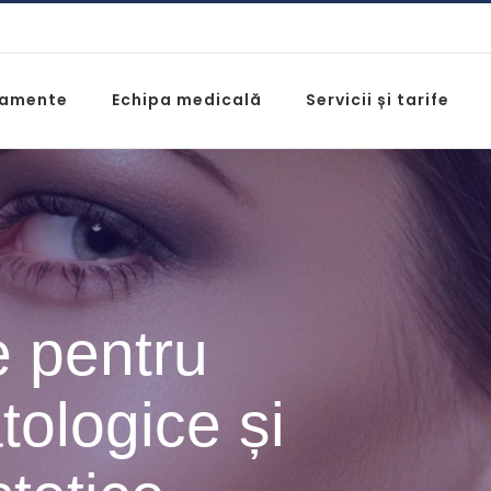
tamente
Echipa medicală
Servicii și tarife
e pentru
tologice și