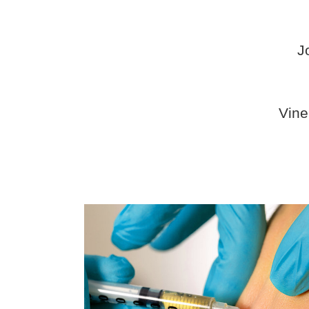
J
Vine