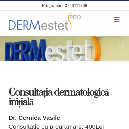
Skip
Programări: 0743111736
to
content
Consultația dermatologică
inițială
Dr. Cernica Vasile
Consultatie cu programare: 400Lei