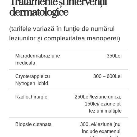
Tratamente și intervenții
dermatologice
(tarifele variază în funţie de numărul
leziunilor şi complexitatea manoperei)
Microdermabraziune 
350Lei
medicala
Cryoterappie cu 
300 – 600Lei
Nytrogen lichid
Radiochirurgie
250Lei/leziune unica; 
150lei/leziune pt 
leziuni multiple
Biopsie cutanata
300Lei/leziune (nu 
include examenul 